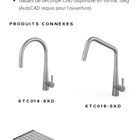
Gabarit de découpe CAD disponible en format .dwg
(AutoCAD requis pour l’ouverture)
PRODUITS CONNEXES
KTC014-SXD
KTC016-SXD